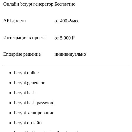
Онлайн bcrypt генератор
Бесплатно
API доступ
от 490 ₽/мес
Интеграция в проект
от 5 000 ₽
Enterprise решение
индивидуально
bcrypt online
bcrypt generator
bcrypt hash
bcrypt hash password
bcrypt хеширование
bcrypt онлайн