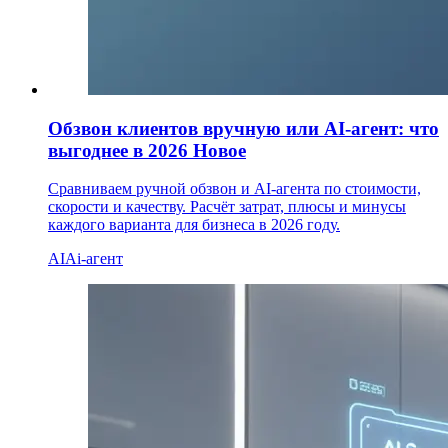
Обзвон клиентов вручную или AI-агент: что
выгоднее в 2026
Новое
Сравниваем ручной обзвон и AI-агента по стоимости,
скорости и качеству. Расчёт затрат, плюсы и минусы
каждого варианта для бизнеса в 2026 году.
AI
Ai-агент