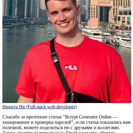
Никита Ив (Full-stack web-developer)
Спасибо за прочтение статьи
"Bcrypt Generator Online —
хеширование и проверка паролей"
, если статья показалась вам
полезной, можете поделиться ею с друзьями и коллегами.
Также, можете
подписаться на Email-рассылку
, обещаю