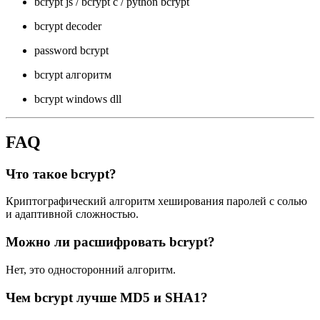
bcrypt js / bcrypt c / python bcrypt
bcrypt decoder
password bcrypt
bcrypt алгоритм
bcrypt windows dll
FAQ
Что такое bcrypt?
Криптографический алгоритм хеширования паролей с солью
и адаптивной сложностью.
Можно ли расшифровать bcrypt?
Нет, это односторонний алгоритм.
Чем bcrypt лучше MD5 и SHA1?