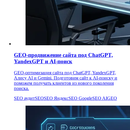
GEO-продвижение сайта под ChatGPT,
YandexGPT и AI-поиск
GEO-оптимизация сайта под ChatGPT, YandexGPT,
Алису AI и Gemini. Подготовим сайт к AI-поиску и
поможем получать клиентов из нового поколения
поиска.
SEO аудит
SEO
SEO Яндекс
SEO Google
SEO AI
GEO