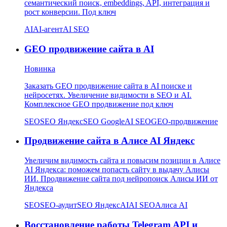
семантический поиск, embeddings, API, интеграция и
рост конверсии. Под ключ
AI
AI-агент
AI SEO
GEO продвижение сайта в AI
Новинка
Заказать GEO продвижение сайта в AI поиске и
нейросетях. Увеличение видимости в SEO и AI.
Комплексное GEO продвижение под ключ
SEO
SEO Яндекс
SEO Google
AI SEO
GEO-продвижение
Продвижение сайта в Алисе AI Яндекс
Увеличим видимость сайта и повысим позиции в Алисе
AI Яндекса: поможем попасть сайту в выдачу Алисы
ИИ. Продвижение сайта под нейропоиск Алисы ИИ от
Яндекса
SEO
SEO-аудит
SEO Яндекс
AI
AI SEO
Алиса AI
Восстановление работы Telegram API и