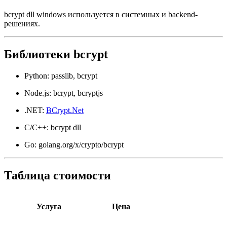
bcrypt dll windows используется в системных и backend-
решениях.
Библиотеки bcrypt
Python: passlib, bcrypt
Node.js: bcrypt, bcryptjs
.NET:
BCrypt.Net
C/C++: bcrypt dll
Go: golang.org/x/crypto/bcrypt
Таблица стоимости
Услуга
Цена