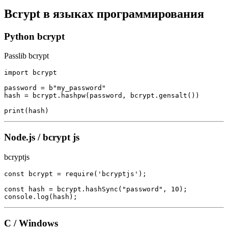
Bcrypt в языках программирования
Python bcrypt
Passlib bcrypt
import bcrypt

password = b"my_password"

hash = bcrypt.hashpw(password, bcrypt.gensalt())

print(hash)
Node.js / bcrypt js
bcryptjs
const bcrypt = require('bcryptjs');

const hash = bcrypt.hashSync("password", 10);

console.log(hash);
C / Windows