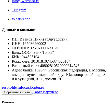
info@webseed.ru
Telegram
WhatsApp*
Данные о компании
ИП
:
Иванов Никита Эдуардович
ИНН
:
165036260002
ОГРНИП
:
325169000241540
Банк
:
ООО "Банк Точка"
БИК
:
044525104
Корр. счет
:
30101810745374525104
Расчетный счет
:
40802810520000814743
Адрес банка
:
109044, Российская Федерация, г. Москва,
вн.тер.г. муниципальный округ Южнопортовый, пер. 3-
й Крутицкий, д.11, помещ. 7Н
rusprofile.ru
focus.kontur.ru
Карта партнера
Обратиться к нам
Компания