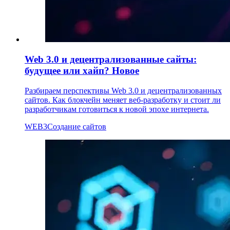
Web 3.0 и децентрализованные сайты:
будущее или хайп?
Новое
Разбираем перспективы Web 3.0 и децентрализованных
сайтов. Как блокчейн меняет веб-разработку и стоит ли
разработчикам готовиться к новой эпохе интернета.
WEB3
Создание сайтов