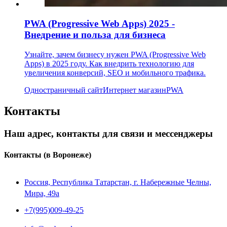
PWA (Progressive Web Apps) 2025 -
Внедрение и польза для бизнеса
Узнайте, зачем бизнесу нужен PWA (Progressive Web
Apps) в 2025 году. Как внедрить технологию для
увеличения конверсий, SEO и мобильного трафика.
Одностраничный сайт
Интернет магазин
PWA
Контакты
Наш адрес, контакты для связи и мессенджеры
Контакты
(в Воронеже)
Россия, Республика Татарстан, г. Набережные Челны,
Мира, 49a
+7(995)009-49-25