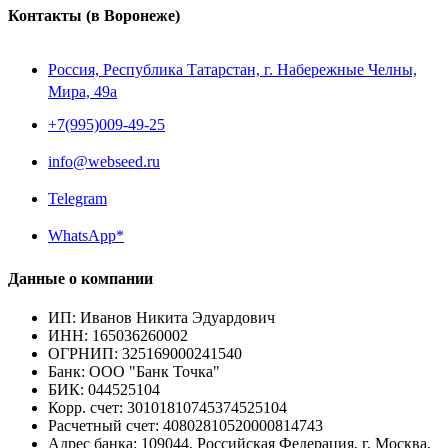
Контакты
(в Воронеже)
Россия, Республика Татарстан, г. Набережные Челны,
Мира, 49a
+7(995)009-49-25
info@webseed.ru
Telegram
WhatsApp*
Данные о компании
ИП
:
Иванов Никита Эдуардович
ИНН
:
165036260002
ОГРНИП
:
325169000241540
Банк
:
ООО "Банк Точка"
БИК
:
044525104
Корр. счет
:
30101810745374525104
Расчетный счет
:
40802810520000814743
Адрес банка
:
109044, Российская Федерация, г. Москва,