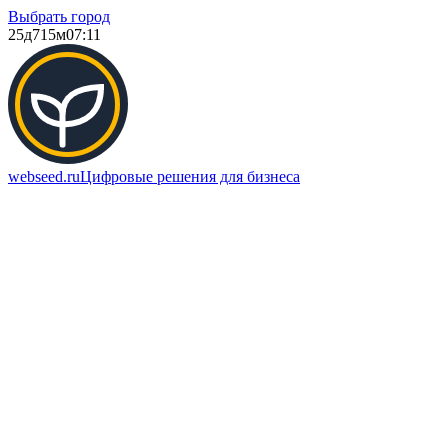
Выбрать город
25д
715м
07:11
webseed.ru
Цифровые решения для бизнеса